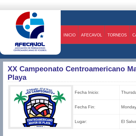
INICIO
AFECAVOL
TORNEOS
C
XX Campeonato Centroamericano May
Playa
Fecha Inicio:
Thursda
Fecha Fin:
Monday,
Lugar:
El Salv