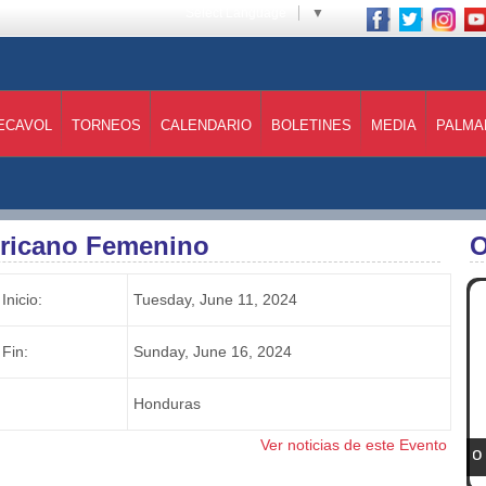
Select Language
▼
ECAVOL
TORNEOS
CALENDARIO
BOLETINES
MEDIA
PALMA
ericano Femenino
O
Inicio:
Tuesday, June 11, 2024
Fin:
Sunday, June 16, 2024
Honduras
Ver noticias de este Evento
I Campeonato C