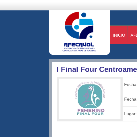
INICIO
AF
I Final Four Centroam
Fecha 
Fecha 
Lugar: