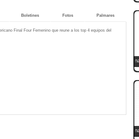
Boletines
Fotos
Palmares
icano Final Four Femenino que reune a los top 4 equipos del
XXI Campeonato
XXI Campeonato