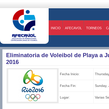
INICIO
AFECAVOL
TORNEOS
C
Eliminatoria de Voleibol de Playa a 
2016
Fecha Inicio:
Thursday
Fecha Fin:
Sunday, 
Lugar:
Varias S
I 