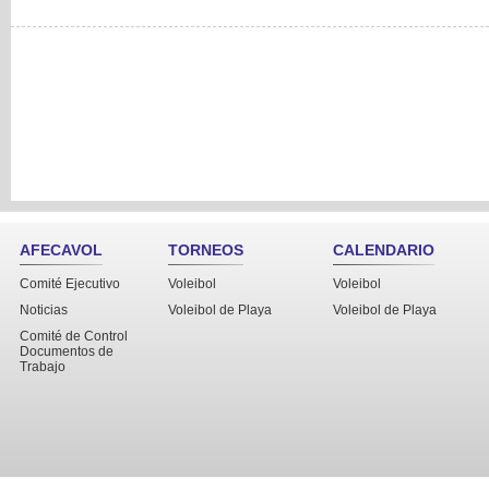
AFECAVOL
TORNEOS
CALENDARIO
Comité Ejecutivo
Voleibol
Voleibol
Noticias
Voleibol de Playa
Voleibol de Playa
Comité de Control
Documentos de
Trabajo