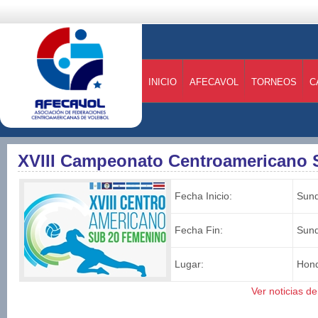
INICIO
AFECAVOL
TORNEOS
C
XVIII Campeonato Centroamericano
Fecha Inicio:
Sund
Fecha Fin:
Sund
Lugar:
Hon
Ver noticias d