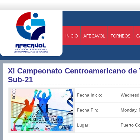
INICIO
AFECAVOL
TORNEOS
C
XI Campeonato Centroamericano de V
Sub-21
Fecha Inicio:
Wednesda
Fecha Fin:
Monday, 
Lugar:
Puerto Co