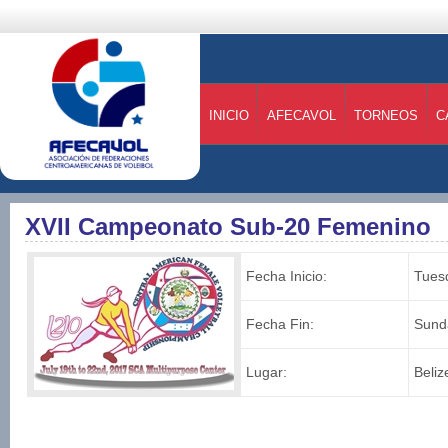
INICIO
AFECAVOL
TORNEOS
C
XVII Campeonato Sub-20 Femenino
Fecha Inicio:
Tuesd
Fecha Fin:
Sunda
Lugar:
Beliz