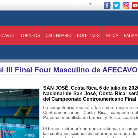
Select Language
▼
ECAVOL
TORNEOS
CALENDARIO
BOLETINES
MEDIA
PALMA
el III Final Four Masculino de AFECAV
SAN JOSÉ, Costa Rica, 6 de julio de 2026.
Nacional de San José, Costa Rica, será 
del Campeonato Centroamericano Final
La competencia reunirá a las cuatro mejores se
Centroamericanos: Costa Rica, campeón de
Panamá, medallista de bronce; y Belice, cuarto l
El torneo estrenará un nuevo sistema de compet
las cuatro selecciones disputarán una ronda de 