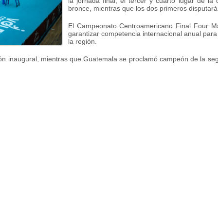
la jornada final, el tercer y cuarto lugar de la
bronce, mientras que los dos primeros disputará
El Campeonato Centroamericano Final Four Mas
garantizar competencia internacional anual para
la región.
ición inaugural, mientras que Guatemala se proclamó campeón de la se