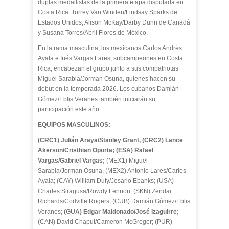
duplas medallistas de la primera etapa disputada en
Costa Rica: Torrey Van Winden/Lindsay Sparks de
Estados Unidos, Alison McKay/Darby Dunn de Canadá
y Susana Torres/Abril Flores de México.
En la rama masculina, los mexicanos Carlos Andrés
Ayala e Inés Vargas Lares, subcampeones en Costa
Rica, encabezan el grupo junto a sus compatriotas
Miguel Sarabia/Jorman Osuna, quienes hacen su
debut en la temporada 2026. Los cubanos Damián
Gómez/Eblis Veranes también iniciarán su
participación este año.
EQUIPOS MASCULINOS:
(CRC1) Julián Araya/Stanley Grant, (CRC2) Lance
Akerson/Cristhian Oporta; (ESA) Rafael
Vargas/Gabriel Vargas;
(MEX1) Miguel
Sarabia/Jorman Osuna, (MEX2) Antonio Lares/Carlos
Ayala; (CAY) William Duty/Jesario Ebanks; (USA)
Charles Siragusa/Rowdy Lennon; (SKN) Zendai
Richards/Codville Rogers; (CUB) Damián Gómez/Eblis
Veranes;
(GUA) Edgar Maldonado/José Izaguirre;
(CAN) David Chaput/Cameron McGregor; (PUR)