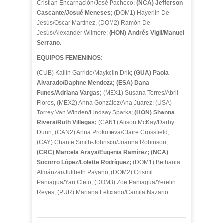
Cristian Encarnación/José Pacheco;
(NCA) Jefferson
Cascante/Josué Meneses;
(DOM1) Hayerlin De
Jesús/Oscar Martínez, (DOM2) Ramón De
Jesús/Alexander Wilmore;
(HON) Andrés Vigil/Manuel
Serrano.
EQUIPOS FEMENINOS:
(CUB) Kailín Garrido/Maykelin Drik;
(GUA) Paola
Alvarado/Daphne Mendoza;
(ESA) Dana
Funes/Adriana Vargas;
(MEX1) Susana Torres/Abril
Flores, (MEX2) Anna González/Ana Juarez; (USA)
Torrey Van Winden/Lindsay Sparks;
(HON) Shanna
Rivera/Ruth Villegas;
(CAN1) Alison McKay/Darby
Dunn, (CAN2) Anna Prokofieva/Claire Crossfield;
(CAY) Chante Smith-Johnson/Joanna Robinson;
(CRC) Marcela Araya/Eugenia Ramírez; (NCA)
Socorro López/Lolette Rodríguez;
(DOM1) Bethania
Almánzar/Julibeth Payano, (DOM2) Crismil
Paniagua/Yari Cleto, (DOM3) Zoe Paniagua/Yerelin
Reyes; (PUR) Mariana Feliciano/Camila Nazario.