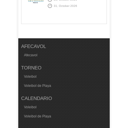
31, October 2026
AFECAVOL
Afecavol
TORNEO
Voleibol
Voleibol de Playa
CALENDARIO
Voleibol
Voleibol de Playa