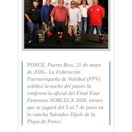
PONCE, Puerto Rico, 21 de mayo
de 2026.- La Federación
Puertorriqueña de Voleibol (FPV)
celebró la noche del jueves la
conferencia oficial del Final Four
Femenino NORCECA 2026, torneo
que se jugará del 5 al 7 de junio en
la cancha Salvador Dijols de la
Playa de Ponce.