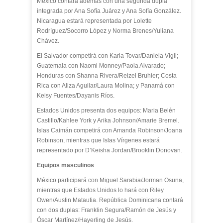
México contará además con una segunda dupla
integrada por Ana Sofía Juárez y Ana Sofía González.
Nicaragua estará representada por Lolette
Rodríguez/Socorro López y Norma Brenes/Yuliana
Chávez.
El Salvador competirá con Karla Tovar/Daniela Vigil;
Guatemala con Naomi Monney/Paola Alvarado;
Honduras con Shanna Rivera/Reizel Bruhier; Costa
Rica con Aliza Aguilar/Laura Molina; y Panamá con
Keisy Fuentes/Dayanis Ríos.
Estados Unidos presenta dos equipos: Maria Belén
Castillo/Kahlee York y Arika Johnson/Amarie Bremel.
Islas Caimán competirá con Amanda Robinson/Joana
Robinson, mientras que Islas Vírgenes estará
representado por D’Keisha Jordan/Brooklin Donovan.
Equipos masculinos
México participará con Miguel Sarabia/Jorman Osuna,
mientras que Estados Unidos lo hará con Riley
Owen/Austin Matautia. República Dominicana contará
con dos duplas: Franklin Segura/Ramón de Jesús y
Óscar Martínez/Hayerling de Jesús.