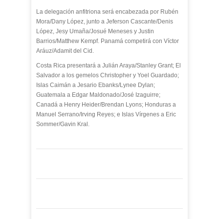
La delegación anfitriona será encabezada por Rubén
Mora/Dany López, junto a Jeferson Cascante/Denis
López, Jesy Umaña/Josué Meneses y Justin
Barrios/Matthew Kempf. Panamá competirá con Víctor
Aráuz/Adamit del Cid.
Costa Rica presentará a Julián Araya/Stanley Grant; El
Salvador a los gemelos Christopher y Yoel Guardado;
Islas Caimán a Jesario Ebanks/Lynee Dylan;
Guatemala a Edgar Maldonado/José Izaguirre;
Canadá a Henry Heider/Brendan Lyons; Honduras a
Manuel Serrano/Irving Reyes; e Islas Vírgenes a Eric
Sommer/Gavin Kral.