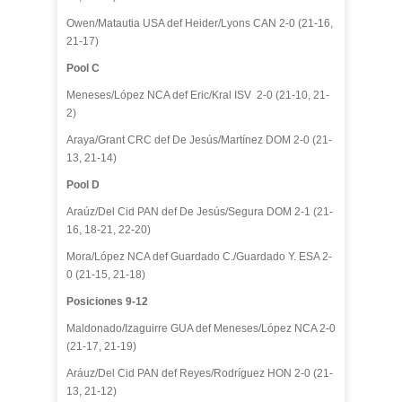
Owen/Matautia USA def Heider/Lyons CAN 2-0 (21-16,
21-17)
Pool C
Meneses/López NCA def Eric/Kral ISV 2-0 (21-10, 21-
2)
Araya/Grant CRC def De Jesús/Martínez DOM 2-0 (21-
13, 21-14)
Pool D
Araúz/Del Cid PAN def De Jesús/Segura DOM 2-1 (21-
16, 18-21, 22-20)
Mora/López NCA def Guardado C./Guardado Y. ESA 2-
0 (21-15, 21-18)
Posiciones 9-12
Maldonado/Izaguirre GUA def Meneses/López NCA 2-0
(21-17, 21-19)
Aráuz/Del Cid PAN def Reyes/Rodríguez HON 2-0 (21-
13, 21-12)