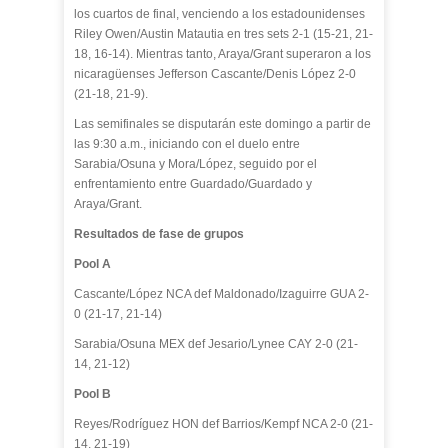
los cuartos de final, venciendo a los estadounidenses
Riley Owen/Austin Matautia en tres sets 2-1 (15-21, 21-
18, 16-14). Mientras tanto, Araya/Grant superaron a los
nicaragüenses Jefferson Cascante/Denis López 2-0
(21-18, 21-9).
Las semifinales se disputarán este domingo a partir de
las 9:30 a.m., iniciando con el duelo entre
Sarabia/Osuna y Mora/López, seguido por el
enfrentamiento entre Guardado/Guardado y
Araya/Grant.
Resultados de fase de grupos
Pool A
Cascante/López NCA def Maldonado/Izaguirre GUA 2-
0 (21-17, 21-14)
Sarabia/Osuna MEX def Jesario/Lynee CAY 2-0 (21-
14, 21-12)
Pool B
Reyes/Rodríguez HON def Barrios/Kempf NCA 2-0 (21-
14, 21-19)