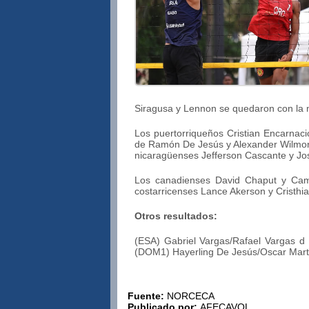
Siragusa y Lennon se quedaron con la m
Los puertorriqueños Cristian Encarnaci
de Ramón De Jesús y Alexander Wilmore.
nicaragüenses Jefferson Cascante y Jo
Los canadienses David Chaput y Came
costarricenses Lance Akerson y Cristhi
Otros resultados:
(ESA) Gabriel Vargas/Rafael Vargas d
(DOM1) Hayerling De Jesús/Oscar Martí
Fuente:
NORCECA
Publicado por:
AFECAVOL