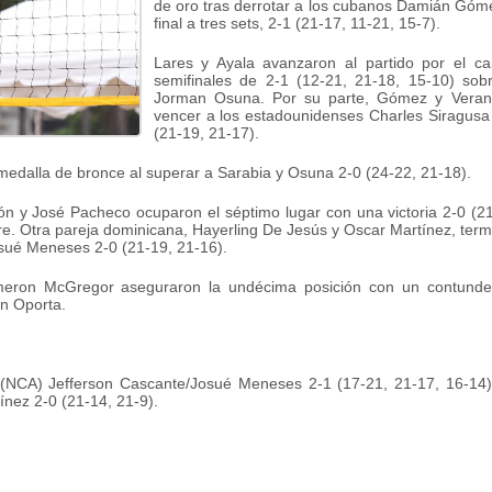
de oro tras derrotar a los cubanos Damián Góm
final a tres sets, 2-1 (21-17, 11-21, 15-7).
Lares y Ayala avanzaron al partido por el c
semifinales de 2-1 (12-21, 21-18, 15-10) sob
Jorman Osuna. Por su parte, Gómez y Veranes
vencer a los estadounidenses Charles Siragusa
(21-19, 21-17).
edalla de bronce al superar a Sarabia y Osuna 2-0 (24-22, 21-18).
ón y José Pacheco ocuparon el séptimo lugar con una victoria 2-0 (2
 Otra pareja dominicana, Hayerling De Jesús y Oscar Martínez, termi
sué Meneses 2-0 (21-19, 21-16).
ron McGregor aseguraron la undécima posición con un contundente
an Oporta.
 (NCA) Jefferson Cascante/Josué Meneses 2-1 (17-21, 21-17, 16-14)
nez 2-0 (21-14, 21-9).