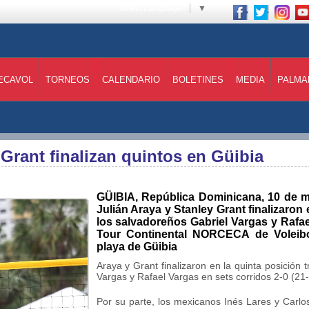
Select Language
▼
ECAVOL
TORNEOS
CALENDARIO
BOLETINES
MEDIA
PALMA
Grant finalizan quintos en Güibia
GÜIBIA, República Dominicana, 10 de m
Julián Araya y Stanley Grant finalizaron 
los salvadoreños Gabriel Vargas y Rafae
Tour Continental NORCECA de Voleibo
playa de Güibia
Araya y Grant finalizaron en la quinta posición 
Vargas y Rafael Vargas en sets corridos 2-0 (21-
Por su parte, los mexicanos Inés Lares y Carlo