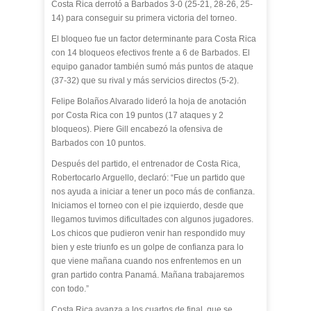
Costa Rica derrotó a Barbados 3-0 (25-21, 28-26, 25-
14) para conseguir su primera victoria del torneo.
El bloqueo fue un factor determinante para Costa Rica
con 14 bloqueos efectivos frente a 6 de Barbados. El
equipo ganador también sumó más puntos de ataque
(37-32) que su rival y más servicios directos (5-2).
Felipe Bolaños Alvarado lideró la hoja de anotación
por Costa Rica con 19 puntos (17 ataques y 2
bloqueos). Piere Gill encabezó la ofensiva de
Barbados con 10 puntos.
Después del partido, el entrenador de Costa Rica,
Robertocarlo Arguello, declaró: “Fue un partido que
nos ayuda a iniciar a tener un poco más de confianza.
Iniciamos el torneo con el pie izquierdo, desde que
llegamos tuvimos dificultades con algunos jugadores.
Los chicos que pudieron venir han respondido muy
bien y este triunfo es un golpe de confianza para lo
que viene mañana cuando nos enfrentemos en un
gran partido contra Panamá. Mañana trabajaremos
con todo.”
Costa Rica avanza a los cuartos de final, que se