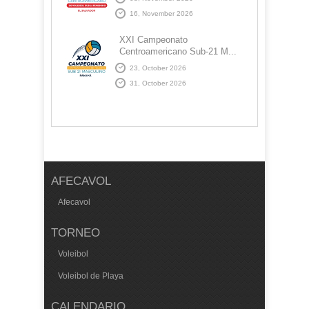
16, November 2026
XXI Campeonato
Centroamericano Sub-21 M...
23, October 2026
31, October 2026
AFECAVOL
Afecavol
TORNEO
Voleibol
Voleibol de Playa
CALENDARIO