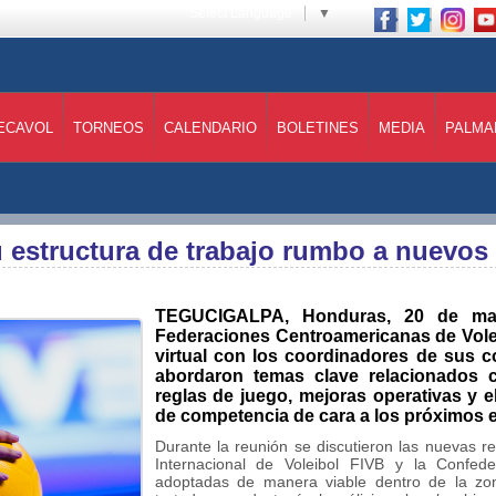
Select Language
▼
ECAVOL
TORNEOS
CALENDARIO
BOLETINES
MEDIA
PALMA
estructura de trabajo rumbo a nuevos 
TEGUCIGALPA, Honduras, 20 de may
Federaciones Centroamericanas de Vol
virtual con los coordinadores de sus c
abordaron temas clave relacionados 
reglas de juego, mejoras operativas y e
de competencia de cara a los próximos e
Durante la reunión se discutieron las nuevas 
Internacional de Voleibol FIVB y la Conf
adoptadas de manera viable dentro de la zon