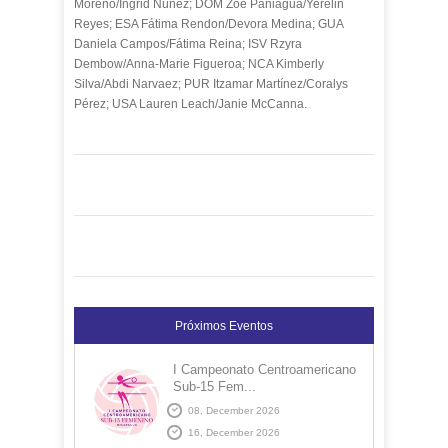
Moreno/Ingrid Núñez; DOM Zoe Paniagua/Yerelin
Reyes; ESA Fátima Rendon/Devora Medina; GUA
Daniela Campos/Fátima Reina; ISV Rzyra
Dembow/Anna-Marie Figueroa; NCA Kimberly
Silva/Abdi Narvaez; PUR Itzamar Martínez/Coralys
Pérez; USA Lauren Leach/Janie McCanna.
Próximos Eventos
I Campeonato Centroamericano
Sub-15 Fem...
08, December 2026
16, December 2026