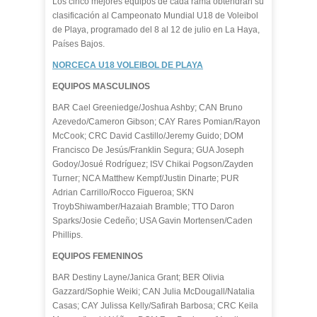
Los cinco mejores equipos de cada rama obtendrán su
clasificación al Campeonato Mundial U18 de Voleibol
de Playa, programado del 8 al 12 de julio en La Haya,
Países Bajos.
NORCECA U18 VOLEIBOL DE PLAYA
EQUIPOS MASCULINOS
BAR Cael Greeniedge/Joshua Ashby; CAN Bruno
Azevedo/Cameron Gibson; CAY Rares Pomian/Rayon
McCook; CRC David Castillo/Jeremy Guido; DOM
Francisco De Jesús/Franklin Segura; GUA Joseph
Godoy/Josué Rodríguez; ISV Chikai Pogson/Zayden
Turner; NCA Matthew Kempf/Justin Dinarte; PUR
Adrian Carrillo/Rocco Figueroa; SKN
TroybShiwamber/Hazaiah Bramble; TTO Daron
Sparks/Josie Cedeño; USA Gavin Mortensen/Caden
Phillips.
EQUIPOS FEMENINOS
BAR Destiny Layne/Janica Grant; BER Olivia
Gazzard/Sophie Weiki; CAN Julia McDougall/Natalia
Casas; CAY Julissa Kelly/Safirah Barbosa; CRC Keila