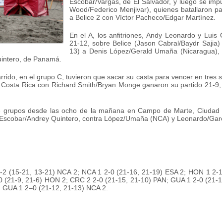
Escobar/Vargas, de El Salvador, y luego se im
Wood/Federico Menjivar), quienes batallaron p
a Belice 2 con Víctor Pacheco/Edgar Martínez.
En el A, los anfitriones, Andy Leonardo y Luis
21-12, sobre Belice (Jason Cabral/Baydr Sajia)
13) a Denis López/Gerald Umaña (Nicaragua),
uintero, de Panamá.
rrido, en el grupo C, tuvieron que sacar su casta para vencer en tres 
Costa Rica con Richard Smith/Bryan Monge ganaron su partido 21-9, 
e grupos desde las ocho de la mañana en Campo de Marte, Ciudad G
 Escobar/Andrey Quintero, contra López/Umaña (NCA) y Leonardo/Garcí
-2 (15-21, 13-21) NCA 2; NCA 1 2-0 (21-16, 21-19) ESA 2; HON 1 2-1 
 (21-9, 21-6) HON 2; CRC 2 2-0 (21-15, 21-10) PAN; GUA 1 2-0 (21-16
; GUA 1 2–0 (21-12, 21-13) NCA 2.