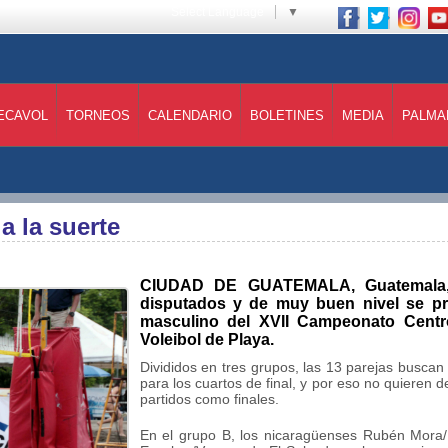
Select Language
▼
ECAVOL
TORNEOS
CALENDARIO
BOLETINES
MEDIA
PALMA
a la suerte
CIUDAD DE GUATEMALA, Guatemala, 7
disputados y de muy buen nivel se pre
masculino del XVII Campeonato Cen
Voleibol de Playa.
Divididos en tres grupos, las 13 parejas busca
para los cuartos de final, y por eso no quieren d
partidos como finales.
En el grupo B, los nicaragüenses Rubén Mora