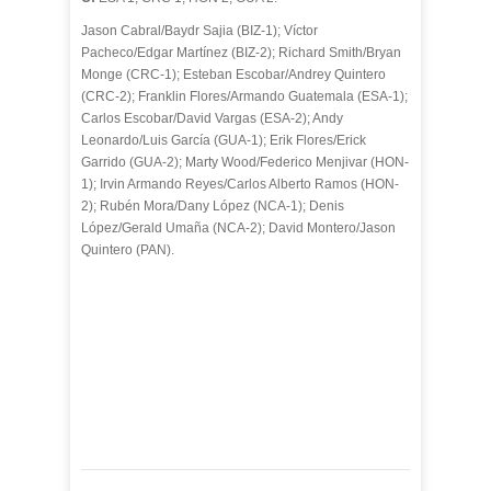
Jason Cabral/Baydr Sajia (BIZ-1); Víctor
Pacheco/Edgar Martínez (BIZ-2); Richard Smith/Bryan
Monge (CRC-1); Esteban Escobar/Andrey Quintero
(CRC-2); Franklin Flores/Armando Guatemala (ESA-1);
Carlos Escobar/David Vargas (ESA-2); Andy
Leonardo/Luis García (GUA-1); Erik Flores/Erick
Garrido (GUA-2); Marty Wood/Federico Menjivar (HON-
1); Irvin Armando Reyes/Carlos Alberto Ramos (HON-
2); Rubén Mora/Dany López (NCA-1); Denis
López/Gerald Umaña (NCA-2); David Montero/Jason
Quintero (PAN).