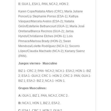
B: GUA 1, ESA 1, PAN, NCA 2, HON 2.
Karen Cope/Natalia Alfaro (CRC); María Juliane
Ponce/Liy Stephanie Porras (ESA-1); Kathya
Vásquez/Marcela Avalos (ESA-2); Natalia
Girón/Estefanie Bethancourt (GUA-1); María José
Orellana/Blanca Recinos (GUA-2); Jarisa
Hynds/Christianne Etches (HON-1); Lois
Pinnace/Marissa Brady (HON-2); Swan
Mendoza/Lolette Rodríguez (NCA-1); Socorro
López/Claudia Machado (NCA-2); Kariany Saenz
(PAN).
Juegos viernes- Masculino
BIZ 1- CRC 2; PAN- NCA 2; NCA 1- ESA 2; HON 1- BIZ
2; ESA 1- GUA 2; CRC 1- HON 2; CRC 2- PAN; GUA 1-
BIZ 1; ESA 2- BIZ 2; NCA 1- HON 1.
Grupos Masculinos:
A:
GUA 1, BIZ 1, PAN, NCA 2, CRC 2.
B:
NCA 1, HON 1, BIZ 2, ESA 2.
C:
ESA 1, CRC 1, HON 2, GUA 2.