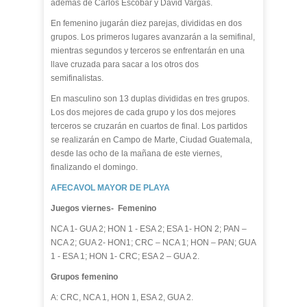
además de Carlos Escobar y David Vargas.
En femenino jugarán diez parejas, divididas en dos
grupos. Los primeros lugares avanzarán a la semifinal,
mientras segundos y terceros se enfrentarán en una
llave cruzada para sacar a los otros dos
semifinalistas.
En masculino son 13 duplas divididas en tres grupos.
Los dos mejores de cada grupo y los dos mejores
terceros se cruzarán en cuartos de final. Los partidos
se realizarán en Campo de Marte, Ciudad Guatemala,
desde las ocho de la mañana de este viernes,
finalizando el domingo.
AFECAVOL MAYOR DE PLAYA
Juegos viernes- Femenino
NCA 1- GUA 2; HON 1 - ESA 2; ESA 1- HON 2; PAN –
NCA 2; GUA 2- HON1; CRC – NCA 1; HON – PAN; GUA
1 - ESA 1; HON 1- CRC; ESA 2 – GUA 2.
Grupos femenino
A: CRC, NCA 1, HON 1, ESA 2, GUA 2.